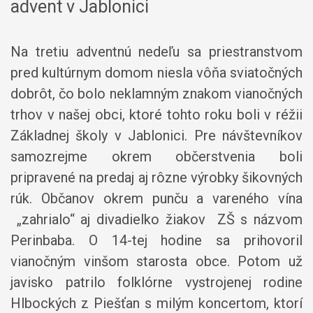
advent v Jablonici
Na tretiu adventnú nedeľu sa priestranstvom
pred kultúrnym domom niesla vôňa sviatočných
dobrôt, čo bolo neklamným znakom vianočných
trhov v našej obci, ktoré tohto roku boli v réžii
Základnej školy v Jablonici. Pre návštevníkov
samozrejme okrem občerstvenia boli
pripravené na predaj aj rôzne výrobky šikovných
rúk. Občanov okrem punču a vareného vína
„zahrialo“ aj divadielko žiakov ZŠ s názvom
Perinbaba. O 14-tej hodine sa prihovoril
vianočným vinšom starosta obce. Potom už
javisko patrilo folklórne vystrojenej rodine
Hlbockých z Piešťan s milým koncertom, ktorí