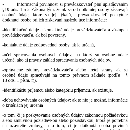
• Informačnú povinnosť si prevádzkovateľ plní uplatňovaním
§19 ods. 1 a 2 Zákona tým, že ak sa od dotknutej osoby získavajú
osobné údaje, ktoré sa jej týkajú, prevádzkovateľ poskytuje
dotknutej osobe pri ich získavaní nasledujúce informácie:
-identifikačné údaje a kontaktné údaje prevádzkovateľa a zástupcu
prevádzkovateľa, ak bol poverený,
-kontaktné údaje zodpovednej osoby, ak je určená,
-účel spracúvania osobných údajov, na ktorý sú osobné údaje
určené, ako aj právny základ spracúvania osobných údajov,
-oprávnené záujmy prevádzkovateľa alebo tretej strany, ak sa
osobné údaje spracúvajú na tomto právnom základe (podľa §
13 ods. 1 písm. f)),
-identifikáciu príjemcu alebo kategóriu príjemcu, ak existuje,
-doba uchovávania osobných údajov; ak to nie je možné, informácie
o kritériách jej určenia
-o tom, či je poskytovanie osobných údajov zákonnou požiadavkou
alebo zmluvnou požiadavkou alebo požiadavkou, ktorá je potrebná
na uzavretie zmluvy, a o tom, či je dotknutá osoba povinná