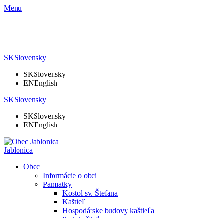
Menu
SK
Slovensky
SK
Slovensky
EN
English
SK
Slovensky
SK
Slovensky
EN
English
Jablonica
Obec
Informácie o obci
Pamiatky
Kostol sv. Štefana
Kaštieľ
Hospodárske budovy kaštieľa