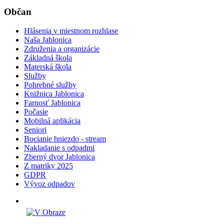
Občan
Hlásenia v miestnom rozhlase
Naša Jablonica
Združenia a organizácie
Základná škola
Materská škola
Služby
Pohrebné služby
Knižnica Jablonica
Farnosť Jablonica
Počasie
Mobilná aplikácia
Seniori
Bocianie hniezdo - stream
Nakladanie s odpadmi
Zberný dvor Jablonica
Z matriky 2025
GDPR
Vývoz odpadov