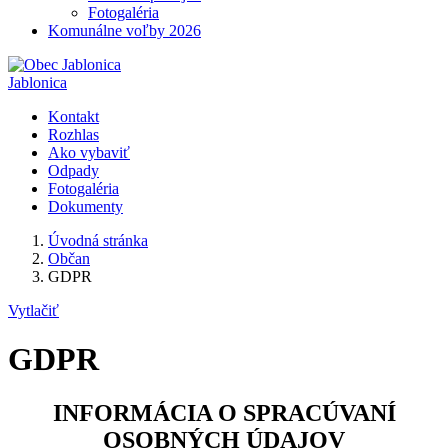
Fotogaléria
Komunálne voľby 2026
Jablonica
Kontakt
Rozhlas
Ako vybaviť
Odpady
Fotogaléria
Dokumenty
Úvodná stránka
Občan
GDPR
Vytlačiť
GDPR
INFORMÁCIA O SPRACÚVANÍ
OSOBNÝCH ÚDAJOV