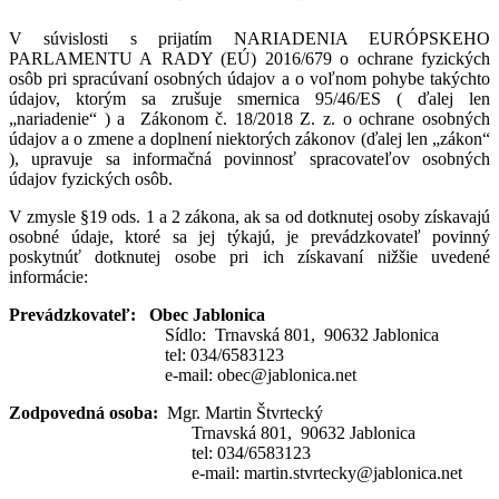
V súvislosti s prijatím NARIADENIA EURÓPSKEHO
PARLAMENTU A RADY (EÚ) 2016/679 o ochrane fyzických
osôb pri spracúvaní osobných údajov a o voľnom pohybe takýchto
údajov, ktorým sa zrušuje smernica 95/46/ES ( ďalej len
„nariadenie“ ) a Zákonom č. 18/2018 Z. z. o ochrane osobných
údajov a o zmene a doplnení niektorých zákonov (ďalej len „zákon“
), upravuje sa informačná povinnosť spracovateľov osobných
údajov fyzických osôb.
V zmysle §19 ods. 1 a 2 zákona, ak sa od dotknutej osoby získavajú
osobné údaje, ktoré sa jej týkajú, je prevádzkovateľ povinný
poskytnúť dotknutej osobe pri ich získavaní nižšie uvedené
informácie:
Prevádzkovateľ: Obec Jablonica
Sídlo: Trnavská 801, 90632 Jablonica
tel: 034/6583123
e-mail: obec@jablonica.net
Zodpovedná osoba:
Mgr. Martin Štvrtecký
Trnavská 801, 90632 Jablonica
tel: 034/6583123
e-mail: martin.stvrtecky@jablonica.net