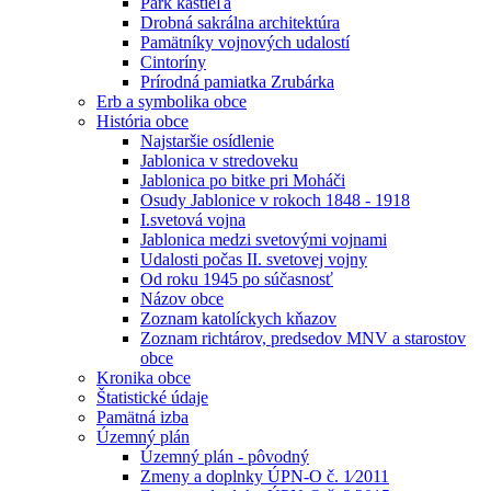
Park kaštieľa
Drobná sakrálna architektúra
Pamätníky vojnových udalostí
Cintoríny
Prírodná pamiatka Zrubárka
Erb a symbolika obce
História obce
Najstaršie osídlenie
Jablonica v stredoveku
Jablonica po bitke pri Moháči
Osudy Jablonice v rokoch 1848 - 1918
I.svetová vojna
Jablonica medzi svetovými vojnami
Udalosti počas II. svetovej vojny
Od roku 1945 po súčasnosť
Názov obce
Zoznam katolíckych kňazov
Zoznam richtárov, predsedov MNV a starostov
obce
Kronika obce
Štatistické údaje
Pamätná izba
Územný plán
Územný plán - pôvodný
Zmeny a doplnky ÚPN-O č. 1⁄2011