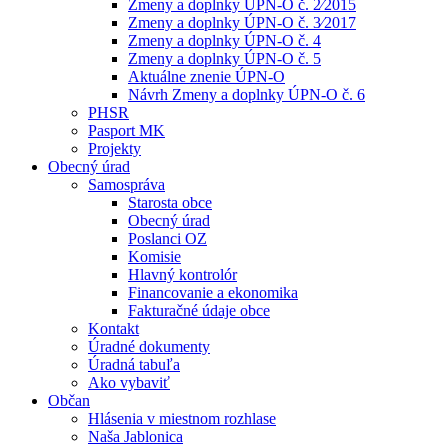
Zmeny a doplnky ÚPN-O č. 2⁄2015
Zmeny a doplnky ÚPN-O č. 3⁄2017
Zmeny a doplnky ÚPN-O č. 4
Zmeny a doplnky ÚPN-O č. 5
Aktuálne znenie ÚPN-O
Návrh Zmeny a doplnky ÚPN-O č. 6
PHSR
Pasport MK
Projekty
Obecný úrad
Samospráva
Starosta obce
Obecný úrad
Poslanci OZ
Komisie
Hlavný kontrolór
Financovanie a ekonomika
Fakturačné údaje obce
Kontakt
Úradné dokumenty
Úradná tabuľa
Ako vybaviť
Občan
Hlásenia v miestnom rozhlase
Naša Jablonica