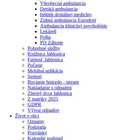
Všeobecná ambulancia
Detská ambulancia
Inštitút dentálnej medicíny
Zubná ambulancia Eurodent
Ambulancia klinickej psychológie
Lekáreň
Pošta
PD Záhorie
Pohrebné služby
Knižnica Jablonica
Farnosť Jablonica
Počasie
Mobilná aplikácia
Seniori
Bocianie hniezdo - stream
Nakladanie s odpadmi
Zberný dvor Jablonica
Z matriky 2025
GDPR
Vývoz odpadov
Život v obci
Oznamy
Podujatia
Pozvánky
Kalendár podujatí