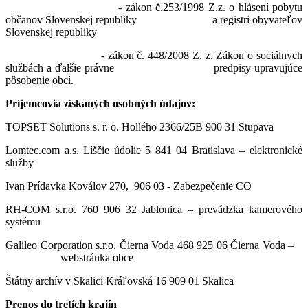
- zákon č.253/1998 Z.z. o hlásení pobytu
občanov Slovenskej republiky a registri obyvateľov
Slovenskej republiky
- zákon č. 448/2008 Z. z. Zákon o sociálnych
službách a ďalšie právne predpisy upravujúce
pôsobenie obcí.
Príjemcovia získaných osobných údajov:
TOPSET Solutions s. r. o. Hollého 2366/25B 900 31 Stupava
Lomtec.com a.s. Líščie údolie 5 841 04 Bratislava – elektronické
služby
Ivan Prídavka Koválov 270, 906 03 - Zabezpečenie CO
RH-COM s.r.o. 760 906 32 Jablonica – prevádzka kamerového
systému
Galileo Corporation s.r.o. Čierna Voda 468 925 06 Čierna Voda –
webstránka obce
Štátny archív v Skalici Kráľovská 16 909 01 Skalica
Prenos do tretích krajín