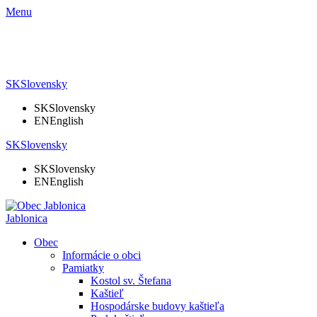
Menu
SK
Slovensky
SK
Slovensky
EN
English
SK
Slovensky
SK
Slovensky
EN
English
Jablonica
Obec
Informácie o obci
Pamiatky
Kostol sv. Štefana
Kaštieľ
Hospodárske budovy kaštieľa