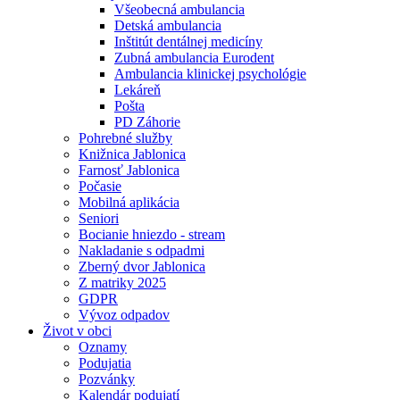
Všeobecná ambulancia
Detská ambulancia
Inštitút dentálnej medicíny
Zubná ambulancia Eurodent
Ambulancia klinickej psychológie
Lekáreň
Pošta
PD Záhorie
Pohrebné služby
Knižnica Jablonica
Farnosť Jablonica
Počasie
Mobilná aplikácia
Seniori
Bocianie hniezdo - stream
Nakladanie s odpadmi
Zberný dvor Jablonica
Z matriky 2025
GDPR
Vývoz odpadov
Život v obci
Oznamy
Podujatia
Pozvánky
Kalendár podujatí