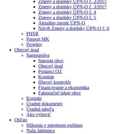
Zmeny a doplnky ÚPN-O č. 2⁄2015
Zmeny a doplnky ÚPN-O č. 3⁄2017
Zmeny a doplnky ÚPN-O č. 4
Zmeny a doplnky ÚPN-O č. 5
Aktuálne znenie ÚPN-O
Návrh Zmeny a doplnky ÚPN-O č. 6
PHSR
Pasport MK
Projekty
Obecný úrad
Samospráva
Starosta obce
Obecný úrad
Poslanci OZ
Komisie
Hlavný kontrolór
Financovanie a ekonomika
Fakturačné údaje obce
Kontakt
Úradné dokumenty
Úradná tabuľa
Ako vybaviť
Občan
Hlásenia v miestnom rozhlase
Naša Jablonica