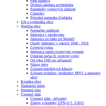
Park kaštieľa
Drobná sakrálna architektúra
Pamätníky vojnových udalostí
Cintoríny
Prírodná pamiatka Zrubárka
Erb a symbolika obce
História obce
Najstaršie osídlenie
Jablonica v stredoveku
Jablonica po bitke pri Moháči
Osudy Jablonice v rokoch 1848 - 1918
I.svetová vojna
Jablonica medzi svetovými vojnami
Udalosti počas II. svetovej vojny
Od roku 1945 po súčasnosť
Názov obce
Zoznam katolíckych kňazov
Zoznam richtárov, predsedov MNV a starostov
obce
Kronika obce
Štatistické údaje
Pamätná izba
Územný plán
Územný plán - pôvodný
Zmeny a doplnky ÚPN-O č. 1⁄2011