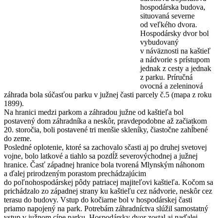
hospodárska budova,
situovaná severne
od veľkého dvora.
Hospodársky dvor bol
vybudovaný
v náväznosti na kaštieľ
a nádvorie s prístupom
jednak z cesty a jednak
z parku. Príručná
ovocná a zeleninová
záhrada bola súčasťou parku v južnej časti parcely č.5 (mapa z roku
1899).
Na hranici medzi parkom a záhradou južne od kaštieľa bol
postavený dom záhradníka a neskôr, pravdepodobne až začiatkom
20. storočia, boli postavené tri menšie skleníky, čiastočne zahĺbené
do zeme.
Posledné oplotenie, ktoré sa zachovalo sčasti aj po druhej svetovej
vojne, bolo latkové a tiahlo sa pozdĺž severovýchodnej a južnej
hranice. Časť západnej hranice bola tvorená Mlynským náhonom
a ďalej prirodzeným porastom prechádzajúcim
do poľnohospodárskej pôdy patriacej majiteľovi kaštieľa. Kočom sa
prichádzalo zo západnej strany ku kaštieľu cez nádvorie, neskôr cez
terasu do budovy. Vstup do kočiarne bol v hospodárskej časti
priamo napojený na park. Potrebám záhradníctva slúžil samostatný
vstup v južnom cípe parku. Hospodársky dvor zostal aj naďalej