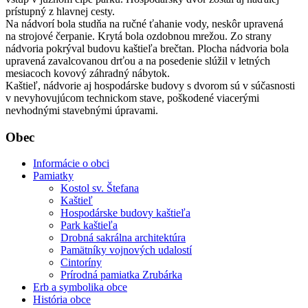
prístupný z hlavnej cesty.
Na nádvorí bola studňa na ručné ťahanie vody, neskôr upravená
na strojové čerpanie. Krytá bola ozdobnou mrežou. Zo strany
nádvoria pokrýval budovu kaštieľa brečtan. Plocha nádvoria bola
upravená zavalcovanou drťou a na posedenie slúžil v letných
mesiacoch kovový záhradný nábytok.
Kaštieľ, nádvorie aj hospodárske budovy s dvorom sú v súčasnosti
v nevyhovujúcom technickom stave, poškodené viacerými
nevhodnými stavebnými úpravami.
Obec
Informácie o obci
Pamiatky
Kostol sv. Štefana
Kaštieľ
Hospodárske budovy kaštieľa
Park kaštieľa
Drobná sakrálna architektúra
Pamätníky vojnových udalostí
Cintoríny
Prírodná pamiatka Zrubárka
Erb a symbolika obce
História obce