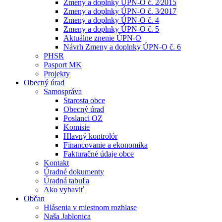
Zmeny a doplnky ÚPN-O č. 2⁄2015
Zmeny a doplnky ÚPN-O č. 3⁄2017
Zmeny a doplnky ÚPN-O č. 4
Zmeny a doplnky ÚPN-O č. 5
Aktuálne znenie ÚPN-O
Návrh Zmeny a doplnky ÚPN-O č. 6
PHSR
Pasport MK
Projekty
Obecný úrad
Samospráva
Starosta obce
Obecný úrad
Poslanci OZ
Komisie
Hlavný kontrolór
Financovanie a ekonomika
Fakturačné údaje obce
Kontakt
Úradné dokumenty
Úradná tabuľa
Ako vybaviť
Občan
Hlásenia v miestnom rozhlase
Naša Jablonica