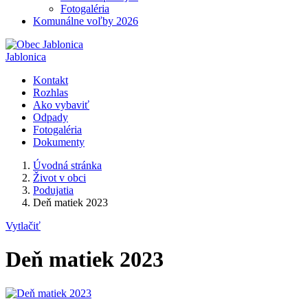
Fotogaléria
Komunálne voľby 2026
Jablonica
Kontakt
Rozhlas
Ako vybaviť
Odpady
Fotogaléria
Dokumenty
Úvodná stránka
Život v obci
Podujatia
Deň matiek 2023
Vytlačiť
Deň matiek 2023