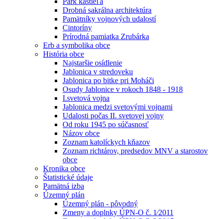
Park kaštieľa
Drobná sakrálna architektúra
Pamätníky vojnových udalostí
Cintoríny
Prírodná pamiatka Zrubárka
Erb a symbolika obce
História obce
Najstaršie osídlenie
Jablonica v stredoveku
Jablonica po bitke pri Moháči
Osudy Jablonice v rokoch 1848 - 1918
I.svetová vojna
Jablonica medzi svetovými vojnami
Udalosti počas II. svetovej vojny
Od roku 1945 po súčasnosť
Názov obce
Zoznam katolíckych kňazov
Zoznam richtárov, predsedov MNV a starostov
obce
Kronika obce
Štatistické údaje
Pamätná izba
Územný plán
Územný plán - pôvodný
Zmeny a doplnky ÚPN-O č. 1⁄2011