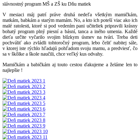
slávnostný program MŠ a ZŠ ku Dňu matiek
V mesiaci máj patrí práve druhá nedeľa všetkým mamičkám,
matkám, babkám a starým mamám. No, a kto ich poteší viac ako ich
malé ratolesti, ktoré si pod vedením pani učiteliek pripravili krásny
bohatý program plný piesní a básní, tanca a iného umenia. Každé
dieťa určite vyčarilo svojim blízkym úsmev na tvári. Treba deti
pochváliť ako zvládli tohtoročný program, lebo čeliť nabitej sále,
v ktorej iste rýchlo hľadajú pohľadom svoju mamu, a predviesť, čo
sa v škôlke a škole naučili, chce veľký kus odvahy.
Mamičkám a babičkám aj touto cestou ďakujeme a želáme len to
najlepšie !