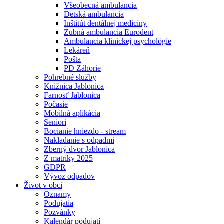
Všeobecná ambulancia
Detská ambulancia
Inštitút dentálnej medicíny
Zubná ambulancia Eurodent
Ambulancia klinickej psychológie
Lekáreň
Pošta
PD Záhorie
Pohrebné služby
Knižnica Jablonica
Farnosť Jablonica
Počasie
Mobilná aplikácia
Seniori
Bocianie hniezdo - stream
Nakladanie s odpadmi
Zberný dvor Jablonica
Z matriky 2025
GDPR
Vývoz odpadov
Život v obci
Oznamy
Podujatia
Pozvánky
Kalendár podujatí