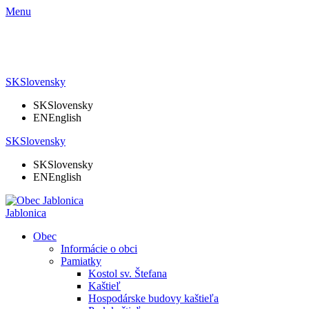
Menu
SK
Slovensky
SK
Slovensky
EN
English
SK
Slovensky
SK
Slovensky
EN
English
Jablonica
Obec
Informácie o obci
Pamiatky
Kostol sv. Štefana
Kaštieľ
Hospodárske budovy kaštieľa