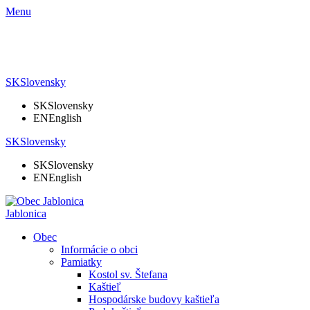
Menu
SK
Slovensky
SK
Slovensky
EN
English
SK
Slovensky
SK
Slovensky
EN
English
Jablonica
Obec
Informácie o obci
Pamiatky
Kostol sv. Štefana
Kaštieľ
Hospodárske budovy kaštieľa