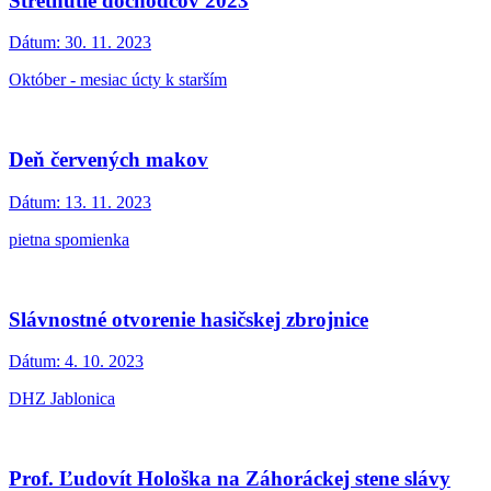
Stretnutie dôchodcov 2023
Dátum:
30. 11. 2023
Október - mesiac úcty k starším
Deň červených makov
Dátum:
13. 11. 2023
pietna spomienka
Slávnostné otvorenie hasičskej zbrojnice
Dátum:
4. 10. 2023
DHZ Jablonica
Prof. Ľudovít Hološka na Záhoráckej stene slávy