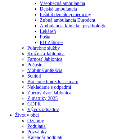
Všeobecná ambulancia
Detská ambulancia
Inštitút dentálnej medicíny
Zubná ambulancia Eurodent
Ambulancia klinickej psychológie
Lekáreň
Pošta
PD Záhorie
Pohrebné služby
Knižnica Jablonica
Farnosť Jablonica
Počasie
Mobilná aplikácia
Seniori
Bocianie hniezdo - stream
Nakladanie s odpadmi
Zberný dvor Jablonica
Z matriky 2025
GDPR
Vývoz odpadov
Život v obci
Oznamy
Podujatia
Pozvánky
Kalendár podujatí