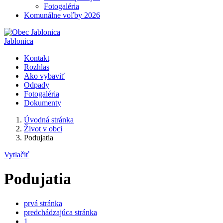
Fotogaléria
Komunálne voľby 2026
Jablonica
Kontakt
Rozhlas
Ako vybaviť
Odpady
Fotogaléria
Dokumenty
Úvodná stránka
Život v obci
Podujatia
Vytlačiť
Podujatia
prvá stránka
predchádzajúca stránka
1