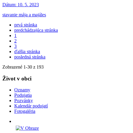
Dátum:
10. 5. 2023
stavanie mája a majáles
prvá stránka
predchádzajúca stránka
1
2
3
ďalšia stránka
posledná stránka
Zobrazené
1
-
30
z 193
Život v obci
Oznamy
Podujatia
Pozvánky
Kalendár podujatí
Fotogaléria