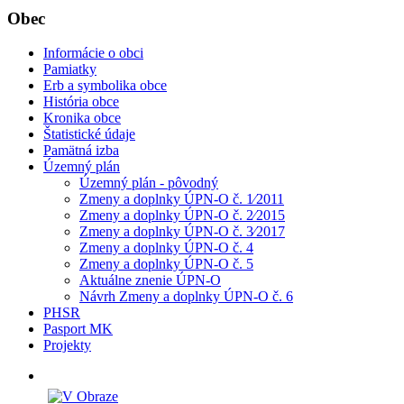
Obec
Informácie o obci
Pamiatky
Erb a symbolika obce
História obce
Kronika obce
Štatistické údaje
Pamätná izba
Územný plán
Územný plán - pôvodný
Zmeny a doplnky ÚPN-O č. 1⁄2011
Zmeny a doplnky ÚPN-O č. 2⁄2015
Zmeny a doplnky ÚPN-O č. 3⁄2017
Zmeny a doplnky ÚPN-O č. 4
Zmeny a doplnky ÚPN-O č. 5
Aktuálne znenie ÚPN-O
Návrh Zmeny a doplnky ÚPN-O č. 6
PHSR
Pasport MK
Projekty