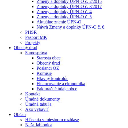
Zmeny a doplnky ÚPN-O č. 2⁄2015
Zmeny a doplnky ÚPN-O č. 3⁄2017
Zmeny a doplnky ÚPN-O č. 4
Zmeny a doplnky ÚPN-O č. 5
Aktuálne znenie ÚPN-O
Návrh Zmeny a doplnky ÚPN-O č. 6
PHSR
Pasport MK
Projekty
Obecný úrad
Samospráva
Starosta obce
Obecný úrad
Poslanci OZ
Komisie
Hlavný kontrolór
Financovanie a ekonomika
Fakturačné údaje obce
Kontakt
Úradné dokumenty
Úradná tabuľa
Ako vybaviť
Občan
Hlásenia v miestnom rozhlase
Naša Jablonica