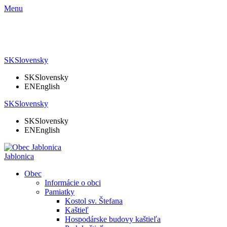
Menu
SK
Slovensky
SK
Slovensky
EN
English
SK
Slovensky
SK
Slovensky
EN
English
Jablonica
Obec
Informácie o obci
Pamiatky
Kostol sv. Štefana
Kaštieľ
Hospodárske budovy kaštieľa