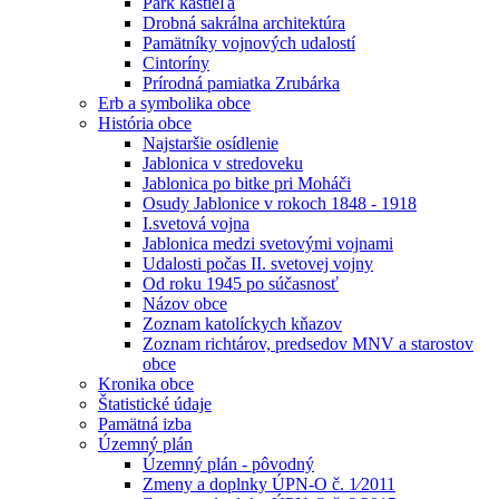
Park kaštieľa
Drobná sakrálna architektúra
Pamätníky vojnových udalostí
Cintoríny
Prírodná pamiatka Zrubárka
Erb a symbolika obce
História obce
Najstaršie osídlenie
Jablonica v stredoveku
Jablonica po bitke pri Moháči
Osudy Jablonice v rokoch 1848 - 1918
I.svetová vojna
Jablonica medzi svetovými vojnami
Udalosti počas II. svetovej vojny
Od roku 1945 po súčasnosť
Názov obce
Zoznam katolíckych kňazov
Zoznam richtárov, predsedov MNV a starostov
obce
Kronika obce
Štatistické údaje
Pamätná izba
Územný plán
Územný plán - pôvodný
Zmeny a doplnky ÚPN-O č. 1⁄2011