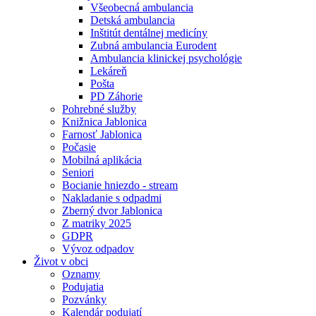
Všeobecná ambulancia
Detská ambulancia
Inštitút dentálnej medicíny
Zubná ambulancia Eurodent
Ambulancia klinickej psychológie
Lekáreň
Pošta
PD Záhorie
Pohrebné služby
Knižnica Jablonica
Farnosť Jablonica
Počasie
Mobilná aplikácia
Seniori
Bocianie hniezdo - stream
Nakladanie s odpadmi
Zberný dvor Jablonica
Z matriky 2025
GDPR
Vývoz odpadov
Život v obci
Oznamy
Podujatia
Pozvánky
Kalendár podujatí