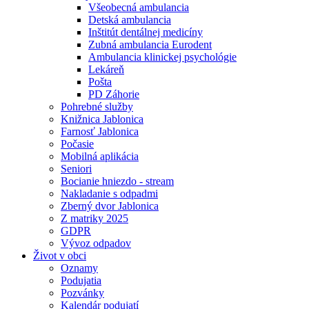
Všeobecná ambulancia
Detská ambulancia
Inštitút dentálnej medicíny
Zubná ambulancia Eurodent
Ambulancia klinickej psychológie
Lekáreň
Pošta
PD Záhorie
Pohrebné služby
Knižnica Jablonica
Farnosť Jablonica
Počasie
Mobilná aplikácia
Seniori
Bocianie hniezdo - stream
Nakladanie s odpadmi
Zberný dvor Jablonica
Z matriky 2025
GDPR
Vývoz odpadov
Život v obci
Oznamy
Podujatia
Pozvánky
Kalendár podujatí