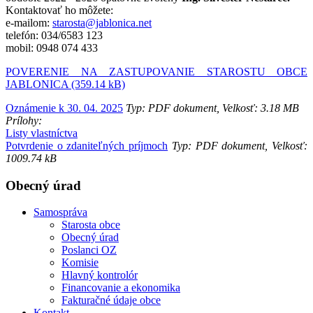
Kontaktovať ho môžete:
e-mailom:
starosta@jablonica.net
telefón: 034/6583 123
mobil: 0948 074 433
POVERENIE NA ZASTUPOVANIE STAROSTU OBCE
JABLONICA (359.14 kB)
Oznámenie k 30. 04. 2025
Typ: PDF dokument, Velkosť: 3.18 MB
Prílohy:
Listy vlastníctva
Potvrdenie o zdaniteľných príjmoch
Typ: PDF dokument, Velkosť:
1009.74 kB
Obecný úrad
Samospráva
Starosta obce
Obecný úrad
Poslanci OZ
Komisie
Hlavný kontrolór
Financovanie a ekonomika
Fakturačné údaje obce
Kontakt