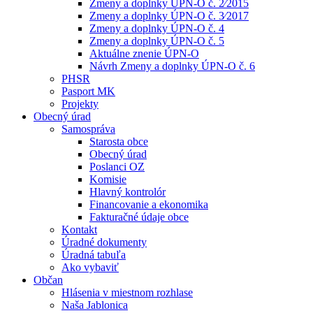
Zmeny a doplnky ÚPN-O č. 2⁄2015
Zmeny a doplnky ÚPN-O č. 3⁄2017
Zmeny a doplnky ÚPN-O č. 4
Zmeny a doplnky ÚPN-O č. 5
Aktuálne znenie ÚPN-O
Návrh Zmeny a doplnky ÚPN-O č. 6
PHSR
Pasport MK
Projekty
Obecný úrad
Samospráva
Starosta obce
Obecný úrad
Poslanci OZ
Komisie
Hlavný kontrolór
Financovanie a ekonomika
Fakturačné údaje obce
Kontakt
Úradné dokumenty
Úradná tabuľa
Ako vybaviť
Občan
Hlásenia v miestnom rozhlase
Naša Jablonica