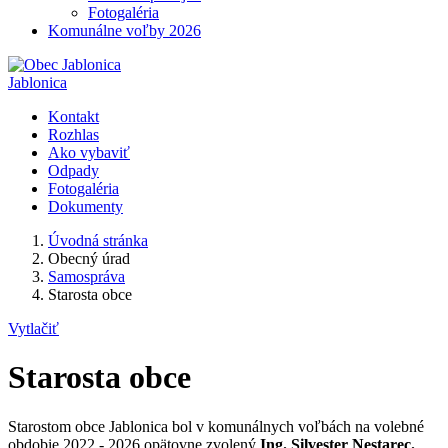
Fotogaléria
Komunálne voľby 2026
Jablonica
Kontakt
Rozhlas
Ako vybaviť
Odpady
Fotogaléria
Dokumenty
Úvodná stránka
Obecný úrad
Samospráva
Starosta obce
Vytlačiť
Starosta obce
Starostom obce Jablonica bol v komunálnych voľbách na volebné
obdobie 2022 - 2026 opätovne zvolený
Ing. Silvester Nestarec.