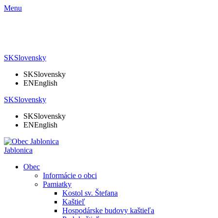
Menu
SK
Slovensky
SK
Slovensky
EN
English
SK
Slovensky
SK
Slovensky
EN
English
Jablonica
Obec
Informácie o obci
Pamiatky
Kostol sv. Štefana
Kaštieľ
Hospodárske budovy kaštieľa