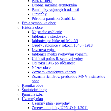
Park kaštieľa
Drobná sakrálna architektúra
Pamätníky vojnových udalostí
Cintoríny
Prírodná pamiatka Zrubárka
Erb a symbolika obce
História obce
Najstaršie osídlenie
Jablonica v stredoveku
Jablonica po bitke pri Moháči
Osudy Jablonice v rokoch 1848 - 1918
I.svetová vojna
Jablonica medzi svetovými vojnami
Udalosti počas II. svetovej vojny
Od roku 1945 po súčasnosť
Názov obce
Zoznam katolíckych kňazov
Zoznam richtárov, predsedov MNV a starostov
obce
Kronika obce
Štatistické údaje
Pamätná izba
Územný plán
Územný plán - pôvodný
Zmeny a doplnky ÚPN-O č. 1⁄2011