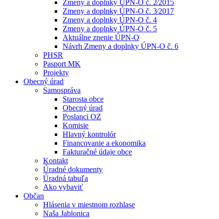
Zmeny a doplnky ÚPN-O č. 2⁄2015
Zmeny a doplnky ÚPN-O č. 3⁄2017
Zmeny a doplnky ÚPN-O č. 4
Zmeny a doplnky ÚPN-O č. 5
Aktuálne znenie ÚPN-O
Návrh Zmeny a doplnky ÚPN-O č. 6
PHSR
Pasport MK
Projekty
Obecný úrad
Samospráva
Starosta obce
Obecný úrad
Poslanci OZ
Komisie
Hlavný kontrolór
Financovanie a ekonomika
Fakturačné údaje obce
Kontakt
Úradné dokumenty
Úradná tabuľa
Ako vybaviť
Občan
Hlásenia v miestnom rozhlase
Naša Jablonica