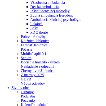
Všeobecná ambulancia
Detská ambulancia
Inštitút dentálnej medicíny
Zubná ambulancia Eurodent
Ambulancia klinickej psychológie
Lekáreň
Pošta
PD Záhorie
Pohrebné služby
Knižnica Jablonica
Farnosť Jablonica
Počasie
Mobilná aplikácia
Seniori
Bocianie hniezdo - stream
Nakladanie s odpadmi
Zberný dvor Jablonica
Z matriky 2025
GDPR
Vývoz odpadov
Život v obci
Oznamy
Podujatia
Pozvánky
Kalendár podujatí