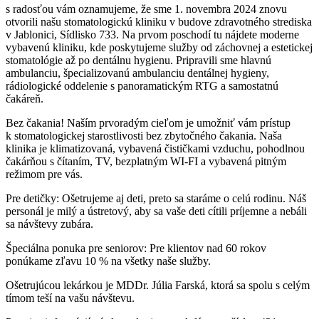
s radosťou vám oznamujeme, že sme 1. novembra 2024 znovu
otvorili našu stomatologickú kliniku v budove zdravotného strediska
v Jablonici, Sídlisko 733. Na prvom poschodí tu nájdete moderne
vybavenú kliniku, kde poskytujeme služby od záchovnej a estetickej
stomatológie až po dentálnu hygienu. Pripravili sme hlavnú
ambulanciu, špecializovanú ambulanciu dentálnej hygieny,
rádiologické oddelenie s panoramatickým RTG a samostatnú
čakáreň.
Bez čakania! Naším prvoradým cieľom je umožniť vám prístup
k stomatologickej starostlivosti bez zbytočného čakania. Naša
klinika je klimatizovaná, vybavená čističkami vzduchu, pohodlnou
čakárňou s čítaním, TV, bezplatným WI-FI a vybavená pitným
režimom pre vás.
Pre detičky: Ošetrujeme aj deti, preto sa staráme o celú rodinu. Náš
personál je milý a ústretový, aby sa vaše deti cítili príjemne a nebáli
sa návštevy zubára.
Špeciálna ponuka pre seniorov: Pre klientov nad 60 rokov
ponúkame zľavu 10 % na všetky naše služby.
Ošetrujúcou lekárkou je MDDr. Júlia Farská, ktorá sa spolu s celým
tímom teší na vašu návštevu.