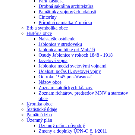
Park kaštieľa
Drobná sakrálna architektúra
Pamätníky vojnových udalostí
Cintoríny
Prírodná pamiatka Zrubárka
Erb a symbolika obce
História obce
Najstaršie osídlenie
Jablonica v stredoveku
Jablonica po bitke pri Moháči
Osudy Jablonice v rokoch 1848 - 1918
I.svetová vojna
Jablonica medzi svetovými vojnami
Udalosti počas II. svetovej vojny
Od roku 1945 po súčasnosť
Názov obce
Zoznam katolíckych kňazov
Zoznam richtárov, predsedov MNV a starostov
obce
Kronika obce
Štatistické údaje
Pamätná izba
Územný plán
Územný plán - pôvodný
Zmeny a doplnky ÚPN-O č. 1⁄2011