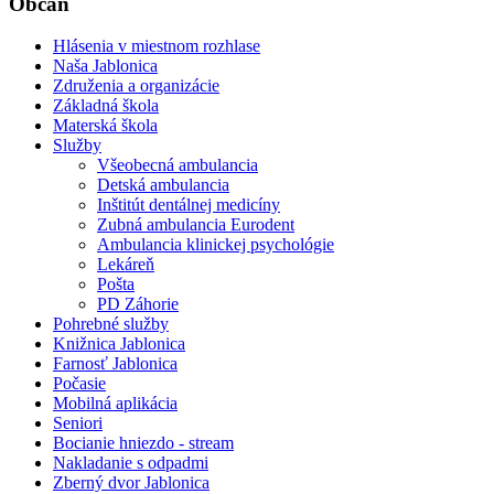
Občan
Hlásenia v miestnom rozhlase
Naša Jablonica
Združenia a organizácie
Základná škola
Materská škola
Služby
Všeobecná ambulancia
Detská ambulancia
Inštitút dentálnej medicíny
Zubná ambulancia Eurodent
Ambulancia klinickej psychológie
Lekáreň
Pošta
PD Záhorie
Pohrebné služby
Knižnica Jablonica
Farnosť Jablonica
Počasie
Mobilná aplikácia
Seniori
Bocianie hniezdo - stream
Nakladanie s odpadmi
Zberný dvor Jablonica