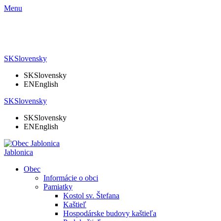
Menu
SK
Slovensky
SK
Slovensky
EN
English
SK
Slovensky
SK
Slovensky
EN
English
Jablonica
Obec
Informácie o obci
Pamiatky
Kostol sv. Štefana
Kaštieľ
Hospodárske budovy kaštieľa