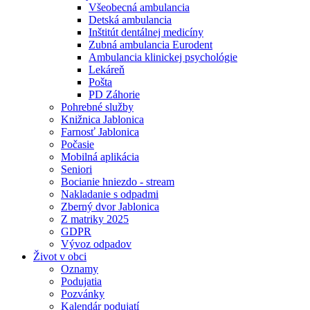
Všeobecná ambulancia
Detská ambulancia
Inštitút dentálnej medicíny
Zubná ambulancia Eurodent
Ambulancia klinickej psychológie
Lekáreň
Pošta
PD Záhorie
Pohrebné služby
Knižnica Jablonica
Farnosť Jablonica
Počasie
Mobilná aplikácia
Seniori
Bocianie hniezdo - stream
Nakladanie s odpadmi
Zberný dvor Jablonica
Z matriky 2025
GDPR
Vývoz odpadov
Život v obci
Oznamy
Podujatia
Pozvánky
Kalendár podujatí