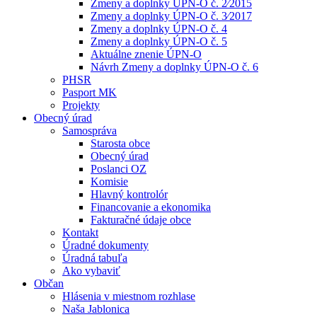
Zmeny a doplnky ÚPN-O č. 2⁄2015
Zmeny a doplnky ÚPN-O č. 3⁄2017
Zmeny a doplnky ÚPN-O č. 4
Zmeny a doplnky ÚPN-O č. 5
Aktuálne znenie ÚPN-O
Návrh Zmeny a doplnky ÚPN-O č. 6
PHSR
Pasport MK
Projekty
Obecný úrad
Samospráva
Starosta obce
Obecný úrad
Poslanci OZ
Komisie
Hlavný kontrolór
Financovanie a ekonomika
Fakturačné údaje obce
Kontakt
Úradné dokumenty
Úradná tabuľa
Ako vybaviť
Občan
Hlásenia v miestnom rozhlase
Naša Jablonica