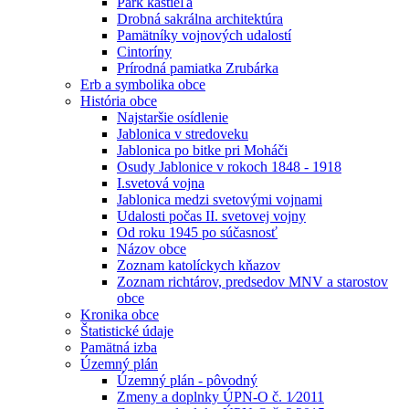
Park kaštieľa
Drobná sakrálna architektúra
Pamätníky vojnových udalostí
Cintoríny
Prírodná pamiatka Zrubárka
Erb a symbolika obce
História obce
Najstaršie osídlenie
Jablonica v stredoveku
Jablonica po bitke pri Moháči
Osudy Jablonice v rokoch 1848 - 1918
I.svetová vojna
Jablonica medzi svetovými vojnami
Udalosti počas II. svetovej vojny
Od roku 1945 po súčasnosť
Názov obce
Zoznam katolíckych kňazov
Zoznam richtárov, predsedov MNV a starostov
obce
Kronika obce
Štatistické údaje
Pamätná izba
Územný plán
Územný plán - pôvodný
Zmeny a doplnky ÚPN-O č. 1⁄2011