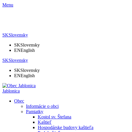
Menu
SK
Slovensky
SK
Slovensky
EN
English
SK
Slovensky
SK
Slovensky
EN
English
Jablonica
Obec
Informácie o obci
Pamiatky
Kostol sv. Štefana
Kaštieľ
Hospodárske budovy kaštieľa