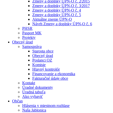
Zmeny a doplnky ÚPN-O č. 2⁄2015
Zmeny a doplnky ÚPN-O č. 3⁄2017
Zmeny a doplnky ÚPN-O č. 4
Zmeny a doplnky ÚPN-O č. 5
Aktuálne znenie ÚPN-O
Návrh Zmeny a doplnky ÚPN-O č. 6
PHSR
Pasport MK
Projekty
Obecný úrad
Samospráva
Starosta obce
Obecný úrad
Poslanci OZ
Komisie
Hlavný kontrolór
Financovanie a ekonomika
Fakturačné údaje obce
Kontakt
Úradné dokumenty
Úradná tabuľa
Ako vybaviť
Občan
Hlásenia v miestnom rozhlase
Naša Jablonica