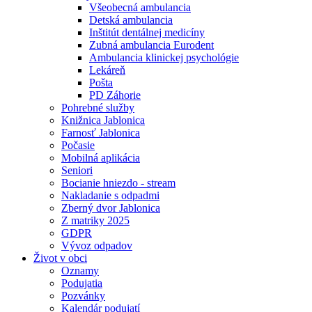
Všeobecná ambulancia
Detská ambulancia
Inštitút dentálnej medicíny
Zubná ambulancia Eurodent
Ambulancia klinickej psychológie
Lekáreň
Pošta
PD Záhorie
Pohrebné služby
Knižnica Jablonica
Farnosť Jablonica
Počasie
Mobilná aplikácia
Seniori
Bocianie hniezdo - stream
Nakladanie s odpadmi
Zberný dvor Jablonica
Z matriky 2025
GDPR
Vývoz odpadov
Život v obci
Oznamy
Podujatia
Pozvánky
Kalendár podujatí