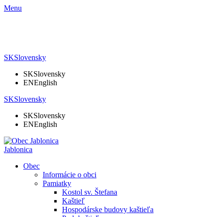
Menu
SK
Slovensky
SK
Slovensky
EN
English
SK
Slovensky
SK
Slovensky
EN
English
Jablonica
Obec
Informácie o obci
Pamiatky
Kostol sv. Štefana
Kaštieľ
Hospodárske budovy kaštieľa