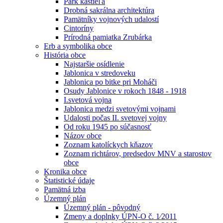
Park kaštieľa
Drobná sakrálna architektúra
Pamätníky vojnových udalostí
Cintoríny
Prírodná pamiatka Zrubárka
Erb a symbolika obce
História obce
Najstaršie osídlenie
Jablonica v stredoveku
Jablonica po bitke pri Moháči
Osudy Jablonice v rokoch 1848 - 1918
I.svetová vojna
Jablonica medzi svetovými vojnami
Udalosti počas II. svetovej vojny
Od roku 1945 po súčasnosť
Názov obce
Zoznam katolíckych kňazov
Zoznam richtárov, predsedov MNV a starostov
obce
Kronika obce
Štatistické údaje
Pamätná izba
Územný plán
Územný plán - pôvodný
Zmeny a doplnky ÚPN-O č. 1⁄2011