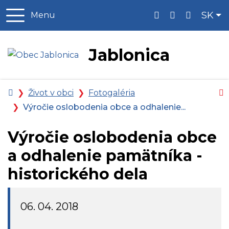
Slo
SK
Menu
Jablonica
Úvodná
V
Život v obci
Fotogaléria
stránka
Výročie oslobodenia obce a odhalenie...
Výročie oslobodenia obce
a odhalenie pamätníka -
historického dela
06. 04. 2018