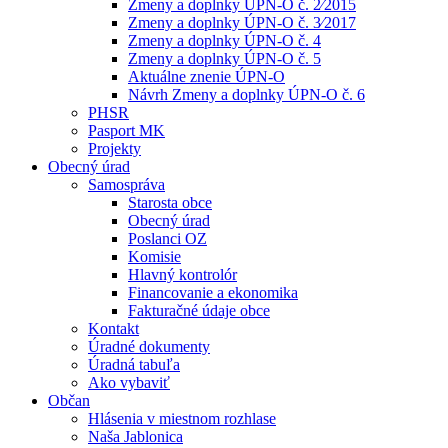
Zmeny a doplnky ÚPN-O č. 2⁄2015
Zmeny a doplnky ÚPN-O č. 3⁄2017
Zmeny a doplnky ÚPN-O č. 4
Zmeny a doplnky ÚPN-O č. 5
Aktuálne znenie ÚPN-O
Návrh Zmeny a doplnky ÚPN-O č. 6
PHSR
Pasport MK
Projekty
Obecný úrad
Samospráva
Starosta obce
Obecný úrad
Poslanci OZ
Komisie
Hlavný kontrolór
Financovanie a ekonomika
Fakturačné údaje obce
Kontakt
Úradné dokumenty
Úradná tabuľa
Ako vybaviť
Občan
Hlásenia v miestnom rozhlase
Naša Jablonica