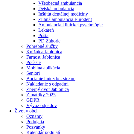
Všeobecná ambulancia
Detská ambulancia
Inštitút dentálnej medicíny
Zubná ambulancia Eurodent
Ambulancia klinickej psychológie
Lekáreň
Pošta
PD Záhorie
Pohrebné služby
Knižnica Jablonica
Farnosť Jablonica
Počasie
Mobilná aplikácia
Seniori
Bocianie hniezdo - stream
Nakladanie s odpadmi
Zberný dvor Jablonica
Z matriky 2025
GDPR
Vývoz odpadov
Život v obci
Oznamy
Podujatia
Pozvánky
Kalendár podujatí