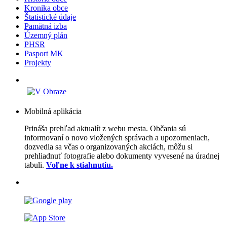
Kronika obce
Štatistické údaje
Pamätná izba
Územný plán
PHSR
Pasport MK
Projekty
Mobilná aplikácia
Prináša prehľad aktualít z webu mesta. Občania sú
informovaní o novo vložených správach a upozorneniach,
dozvedia sa včas o organizovaných akciách, môžu si
prehliadnuť fotografie alebo dokumenty vyvesené na úradnej
tabuli.
Voľne k stiahnutiu.