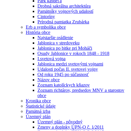
Park kaštieľa
Drobná sakrálna architektúra
Pamätníky vojnových udalostí
Cintoríny
Prírodná pamiatka Zrubárka
Erb a symbolika obce
História obce
Najstaršie osídlenie
Jablonica v stredoveku
Jablonica po bitke pri Moháči
Osudy Jablonice v rokoch 1848 - 1918
I.svetová vojna
Jablonica medzi svetovými vojnami
Udalosti počas II. svetovej vojny
Od roku 1945 po súčasnosť
Názov obce
Zoznam katolíckych kňazov
Zoznam richtárov, predsedov MNV a starostov
obce
Kronika obce
Štatistické údaje
Pamätná izba
Územný plán
Územný plán - pôvodný
Zmeny a doplnky ÚPN-O č. 1⁄2011