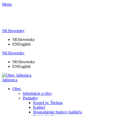
Menu
SK
Slovensky
SK
Slovensky
EN
English
SK
Slovensky
SK
Slovensky
EN
English
Jablonica
Obec
Informácie o obci
Pamiatky
Kostol sv. Štefana
Kaštieľ
Hospodárske budovy kaštieľa