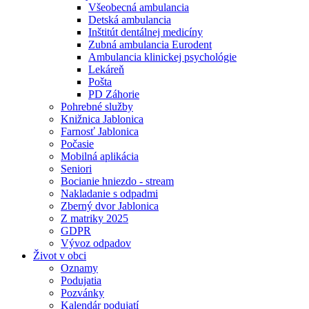
Všeobecná ambulancia
Detská ambulancia
Inštitút dentálnej medicíny
Zubná ambulancia Eurodent
Ambulancia klinickej psychológie
Lekáreň
Pošta
PD Záhorie
Pohrebné služby
Knižnica Jablonica
Farnosť Jablonica
Počasie
Mobilná aplikácia
Seniori
Bocianie hniezdo - stream
Nakladanie s odpadmi
Zberný dvor Jablonica
Z matriky 2025
GDPR
Vývoz odpadov
Život v obci
Oznamy
Podujatia
Pozvánky
Kalendár podujatí