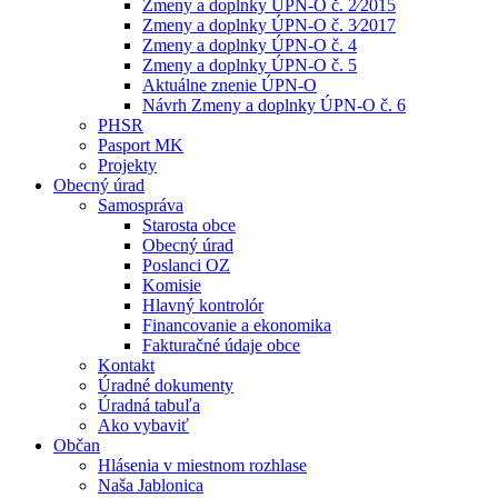
Zmeny a doplnky ÚPN-O č. 2⁄2015
Zmeny a doplnky ÚPN-O č. 3⁄2017
Zmeny a doplnky ÚPN-O č. 4
Zmeny a doplnky ÚPN-O č. 5
Aktuálne znenie ÚPN-O
Návrh Zmeny a doplnky ÚPN-O č. 6
PHSR
Pasport MK
Projekty
Obecný úrad
Samospráva
Starosta obce
Obecný úrad
Poslanci OZ
Komisie
Hlavný kontrolór
Financovanie a ekonomika
Fakturačné údaje obce
Kontakt
Úradné dokumenty
Úradná tabuľa
Ako vybaviť
Občan
Hlásenia v miestnom rozhlase
Naša Jablonica