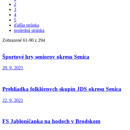
2
3
4
5
ďalšia stránka
posledná stránka
Zobrazené
61
-
90
z 294
Športové hry seniorov okresu Senica
29. 9. 2021
Prehliadka folklórnych skupín JDS okresu Senica
22. 9. 2021
FS Jabloničanka na hodoch v Brodskom