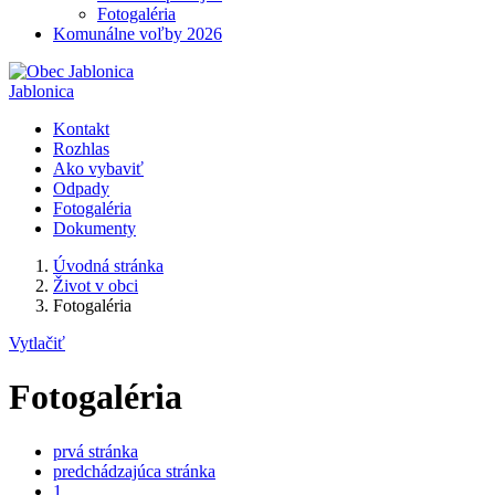
Fotogaléria
Komunálne voľby 2026
Jablonica
Kontakt
Rozhlas
Ako vybaviť
Odpady
Fotogaléria
Dokumenty
Úvodná stránka
Život v obci
Fotogaléria
Vytlačiť
Fotogaléria
prvá stránka
predchádzajúca stránka
1