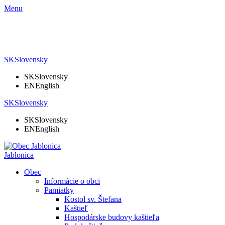
Menu
SK
Slovensky
SK
Slovensky
EN
English
SK
Slovensky
SK
Slovensky
EN
English
Jablonica
Obec
Informácie o obci
Pamiatky
Kostol sv. Štefana
Kaštieľ
Hospodárske budovy kaštieľa