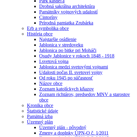
Park kaštieľa
Drobná sakrálna architektúra
Pamätníky vojnových udalostí
Cintoríny
Prírodná pamiatka Zrubárka
Erb a symbolika obce
História obce
Najstaršie osídlenie
Jablonica v stredoveku
Jablonica po bitke pri Moháči
Osudy Jablonice v rokoch 1848 - 1918
I.svetová vojna
Jablonica medzi svetovými vojnami
Udalosti počas II. svetovej vojny
Od roku 1945 po súčasnosť
Názov obce
Zoznam katolíckych kňazov
Zoznam richtárov, predsedov MNV a starostov
obce
Kronika obce
Štatistické údaje
Pamätná izba
Územný plán
Územný plán - pôvodný
Zmeny a doplnky ÚPN-O č. 1⁄2011