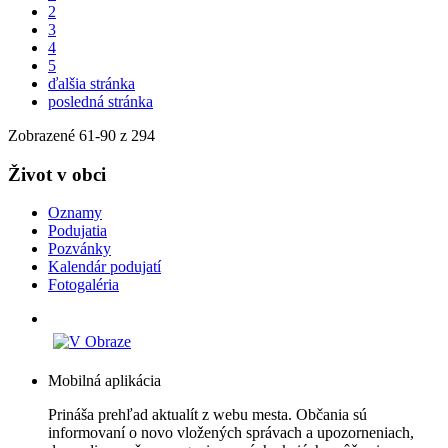
2
3
4
5
ďalšia stránka
posledná stránka
Zobrazené
61
-
90
z 294
Život v obci
Oznamy
Podujatia
Pozvánky
Kalendár podujatí
Fotogaléria
Mobilná aplikácia
Prináša prehľad aktualít z webu mesta. Občania sú
informovaní o novo vložených správach a upozorneniach,