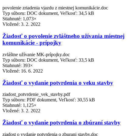
povolenie zriadenia vjazdu z miestnej komunikácie.doc
Typ súboru: DOC dokument, Veľkosť: 34,5 kB
Stiahnuté: 1,073×
Vložené:
3. 2. 2022
Žiadosť o povolenie zvláštneho užívania miestnej
komunikácie - prípojky
zvláštne užívanie MK-prípojky.doc
Typ súboru: DOC dokument, Veľkosť: 33,5 kB
Stiahnuté: 393×
Vložené:
16. 6. 2022
Žiadosť o vydanie potvrdenia o veku stavby
ziadost_potvrdenie_vek_stavby.pdf
Typ súboru: PDF dokument, Veľkosť: 30,55 kB
Stiahnuté: 1,125×
Vložené:
3. 2. 2022
Žiadosť o vydanie potvrdenia o zbúraní stavby
ziadost o vydanie potvrdenia o zburani stavby.doc