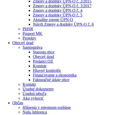
Zmeny a doplnky ÚPN-O č. 2⁄2015
Zmeny a doplnky ÚPN-O č. 3⁄2017
Zmeny a doplnky ÚPN-O č. 4
Zmeny a doplnky ÚPN-O č. 5
Aktuálne znenie ÚPN-O
Návrh Zmeny a doplnky ÚPN-O č. 6
PHSR
Pasport MK
Projekty
Obecný úrad
Samospráva
Starosta obce
Obecný úrad
Poslanci OZ
Komisie
Hlavný kontrolór
Financovanie a ekonomika
Fakturačné údaje obce
Kontakt
Úradné dokumenty
Úradná tabuľa
Ako vybaviť
Občan
Hlásenia v miestnom rozhlase
Naša Jablonica