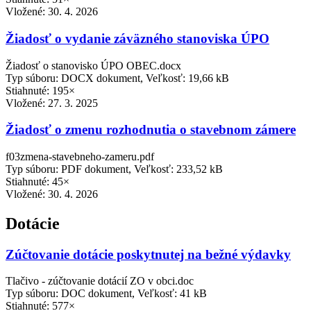
Vložené:
30. 4. 2026
Žiadosť o vydanie záväzného stanoviska ÚPO
Žiadosť o stanovisko ÚPO OBEC.docx
Typ súboru: DOCX dokument, Veľkosť: 19,66 kB
Stiahnuté: 195×
Vložené:
27. 3. 2025
Žiadosť o zmenu rozhodnutia o stavebnom zámere
f03zmena-stavebneho-zameru.pdf
Typ súboru: PDF dokument, Veľkosť: 233,52 kB
Stiahnuté: 45×
Vložené:
30. 4. 2026
Dotácie
Zúčtovanie dotácie poskytnutej na bežné výdavky
Tlačivo - zúčtovanie dotácií ZO v obci.doc
Typ súboru: DOC dokument, Veľkosť: 41 kB
Stiahnuté: 577×