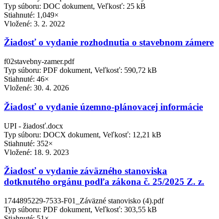
Typ súboru: DOC dokument, Veľkosť: 25 kB
Stiahnuté: 1,049×
Vložené:
3. 2. 2022
Žiadosť o vydanie rozhodnutia o stavebnom zámere
f02stavebny-zamer.pdf
Typ súboru: PDF dokument, Veľkosť: 590,72 kB
Stiahnuté: 46×
Vložené:
30. 4. 2026
Žiadosť o vydanie územno-plánovacej informácie
UPI - žiadosť.docx
Typ súboru: DOCX dokument, Veľkosť: 12,21 kB
Stiahnuté: 352×
Vložené:
18. 9. 2023
Žiadosť o vydanie záväzného stanoviska
dotknutého orgánu podľa zákona č. 25/2025 Z. z.
1744895229-7533-F01_Záväzné stanovisko (4).pdf
Typ súboru: PDF dokument, Veľkosť: 303,55 kB
Stiahnuté: 51×