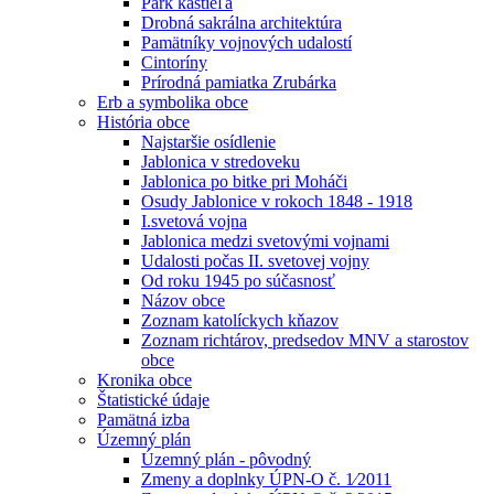
Park kaštieľa
Drobná sakrálna architektúra
Pamätníky vojnových udalostí
Cintoríny
Prírodná pamiatka Zrubárka
Erb a symbolika obce
História obce
Najstaršie osídlenie
Jablonica v stredoveku
Jablonica po bitke pri Moháči
Osudy Jablonice v rokoch 1848 - 1918
I.svetová vojna
Jablonica medzi svetovými vojnami
Udalosti počas II. svetovej vojny
Od roku 1945 po súčasnosť
Názov obce
Zoznam katolíckych kňazov
Zoznam richtárov, predsedov MNV a starostov
obce
Kronika obce
Štatistické údaje
Pamätná izba
Územný plán
Územný plán - pôvodný
Zmeny a doplnky ÚPN-O č. 1⁄2011