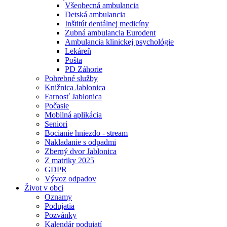
Všeobecná ambulancia
Detská ambulancia
Inštitút dentálnej medicíny
Zubná ambulancia Eurodent
Ambulancia klinickej psychológie
Lekáreň
Pošta
PD Záhorie
Pohrebné služby
Knižnica Jablonica
Farnosť Jablonica
Počasie
Mobilná aplikácia
Seniori
Bocianie hniezdo - stream
Nakladanie s odpadmi
Zberný dvor Jablonica
Z matriky 2025
GDPR
Vývoz odpadov
Život v obci
Oznamy
Podujatia
Pozvánky
Kalendár podujatí