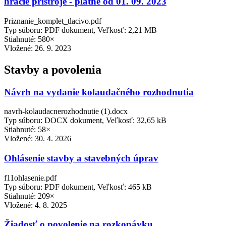
hracie prístroje - platné od 01. 09. 2023
Priznanie_komplet_tlacivo.pdf
Typ súboru: PDF dokument, Veľkosť: 2,21 MB
Stiahnuté: 580×
Vložené:
26. 9. 2023
Stavby a povolenia
Návrh na vydanie kolaudačného rozhodnutia
navrh-kolaudacnerozhodnutie (1).docx
Typ súboru: DOCX dokument, Veľkosť: 32,65 kB
Stiahnuté: 58×
Vložené:
30. 4. 2026
Ohlásenie stavby a stavebných úprav
f11ohlasenie.pdf
Typ súboru: PDF dokument, Veľkosť: 465 kB
Stiahnuté: 209×
Vložené:
4. 8. 2025
Žiadosť o povolenie na rozkopávku