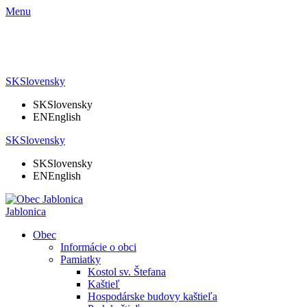
Menu
SK
Slovensky
SK
Slovensky
EN
English
SK
Slovensky
SK
Slovensky
EN
English
Jablonica
Obec
Informácie o obci
Pamiatky
Kostol sv. Štefana
Kaštieľ
Hospodárske budovy kaštieľa